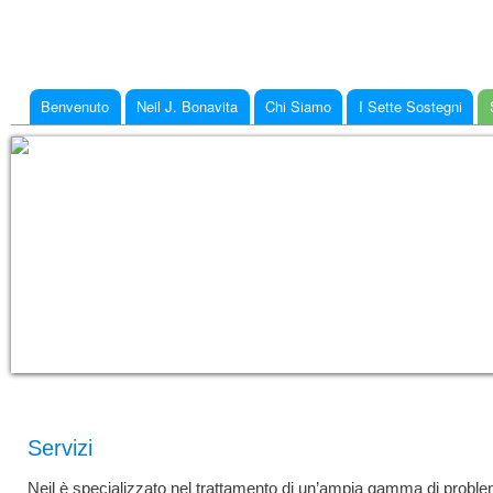
Ski
mai
con
Benvenuto
Neil J. Bonavita
Chi Siamo
I Sette Sostegni
Main menu
You are here
Servizi
Neil è specializzato nel trattamento di un’ampia gamma di problem