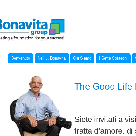
Ski
mai
con
Benvenuto
Neil J. Bonavita
Chi Siamo
I Sette Sostegni
Main menu
You are here
The Good Life 
Siete invitati a vi
tratta d’amore, di 